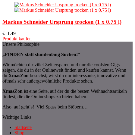
Markus Schneider Ursprung trocken (1 x 0.75 l)
€
11.49
Produkt kaufen
Unsere Philosophie
„FINDEN statt stundenlang Suchen!“
Wir möchten dir viiiel Zeit ersparen und nur die coolsten Gigs
zeigen, die du in der Onlinewelt finden und kaufen kannst. Wenn
du
XmasZon
besuchst, wirst du nur interessante, innovative und
oftmals sehr außergewöhnliche Produkte sehen.
XmasZon
ist eine Seite, auf der du die besten Weihnachtsartikeln
findest, die die Onlineshops zu bieten haben.
Also, auf geht´s! Viel Spass beim Stöbern…
Wichtige Links
Startseite
Shop