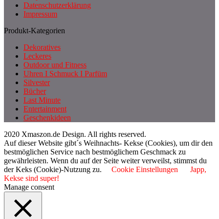
Datenschutzerklärung
Impressum
Produkt-Kategorien
Dekoratives
Leckeres
Outdoor und Fitness
Uhren I Schmuck I Parfüm
Silvester
Bücher
Last Minute
Entertainment
Geschenkideen
2020 Xmaszon.de Design. All rights reserved.
Auf dieser Website gibt´s Weihnachts- Kekse (Cookies), um dir den
bestmöglichen Service nach bestmöglichem Geschmack zu
gewährleisten. Wenn du auf der Seite weiter verweilst, stimmst du
der Keks (Cookie)-Nutzung zu.
Cookie Einstellungen
Japp,
Kekse sind super!
Manage consent