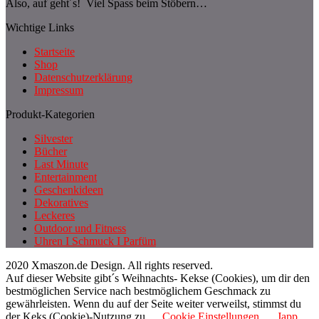
Also, auf geht´s! Viel Spass beim Stöbern…
Wichtige Links
Startseite
Shop
Datenschutzerklärung
Impressum
Produkt-Kategorien
Silvester
Bücher
Last Minute
Entertainment
Geschenkideen
Dekoratives
Leckeres
Outdoor und Fitness
Uhren I Schmuck I Parfüm
2020 Xmaszon.de Design. All rights reserved.
Auf dieser Website gibt´s Weihnachts- Kekse (Cookies), um dir den
bestmöglichen Service nach bestmöglichem Geschmack zu
gewährleisten. Wenn du auf der Seite weiter verweilst, stimmst du
der Keks (Cookie)-Nutzung zu.
Cookie Einstellungen
Japp,