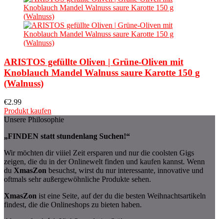
ARISTOS gefüllte Oliven | Grüne-Oliven mit
Knoblauch Mandel Walnuss saure Karotte 150 g
(Walnuss)
€
2.99
Produkt kaufen
Unsere Philosophie
„FINDEN statt stundenlang Suchen!“
Wir möchten dir viiiel Zeit ersparen und nur die coolsten Gigs
zeigen, die du in der Onlinewelt finden und kaufen kannst. Wenn
du
XmasZon
besuchst, wirst du nur interessante, innovative und
oftmals sehr außergewöhnliche Produkte sehen.
XmasZon
ist eine Seite, auf der du die besten Weihnachtsartikeln
findest, die die Onlineshops zu bieten haben.